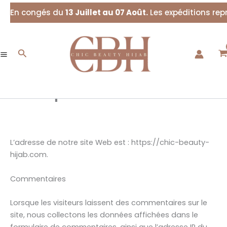
Aller
En congés du
13 Juillet au 07 Août.
Les expéditions rep
au
contenu
Rechercher
Politique de confidentialité
L’adresse de notre site Web est : https://chic-beauty-
hijab.com.
Commentaires
Lorsque les visiteurs laissent des commentaires sur le
site, nous collectons les données affichées dans le