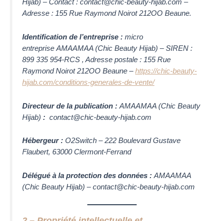
Hijab)
– Contact :
contact@chic-beauty-hijab.com
–
Adresse :
155 Rue Raymond Noirot 212OO Beaune
.
Identification de l’entreprise :
micro
entreprise
AMAAMAA (Chic Beauty Hijab)
– SIREN :
899 335 954
-RCS , Adresse postale :
155 Rue
Raymond Noirot 212OO Beaune
–
https://chic-beauty-
hijab.com/conditions-generales-de-vente/
Directeur de la publication :
AMAAMAA (Chic Beauty
Hijab)
:
contact@chic-beauty-hijab.com
Hébergeur :
O2Switch – 222 Boulevard Gustave
Flaubert, 63000 Clermont-Ferrand
Délégué à la protection des données :
AMAAMAA
(Chic Beauty Hijab)
–
contact@chic-beauty-hijab.com
2 – Propriété intellectuelle et