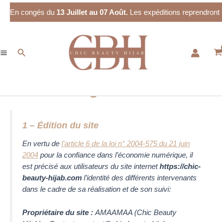
Aller
En congés du
13 Juillet au 07 Août.
Les expéditions reprendront
au
contenu
Rechercher
Mentions légales
1 – Édition du site
En vertu de
l’article 6 de la loi n° 2004-575 du 21 juin
2004
pour la confiance dans l’économie numérique, il
est précisé aux utilisateurs du site internet
https://chic-
beauty-hijab.com
l’identité des différents intervenants
dans le cadre de sa réalisation et de son suivi:
Propriétaire du site :
AMAAMAA (Chic Beauty