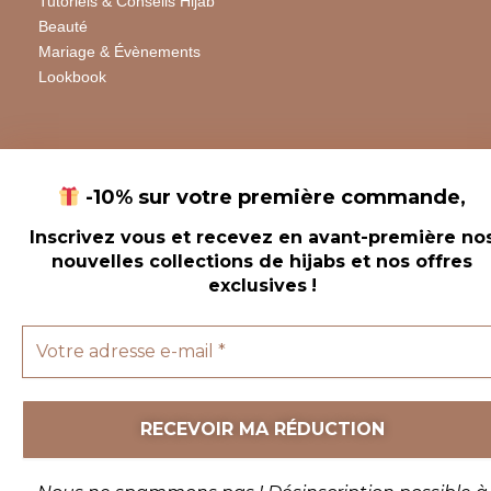
Tutoriels & Conseils Hijab
Beauté
Mariage & Évènements
Lookbook
-10% sur votre première commande
,
Inscrivez vous et recevez en avant-première no
Copyright © 2026 Chic Beauty Hijab
nouvelles collections de hijabs et nos offres
exclusives
!