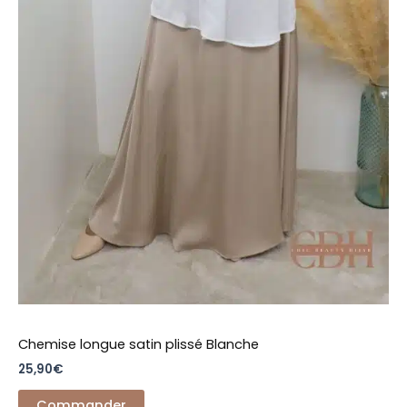
page
du
produit
Chemise longue satin plissé Blanche
25,90
€
Commander