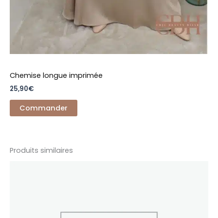
Chemise longue imprimée
25,90
€
Commander
Produits similaires
Ce
produit
a
plusieurs
variations.