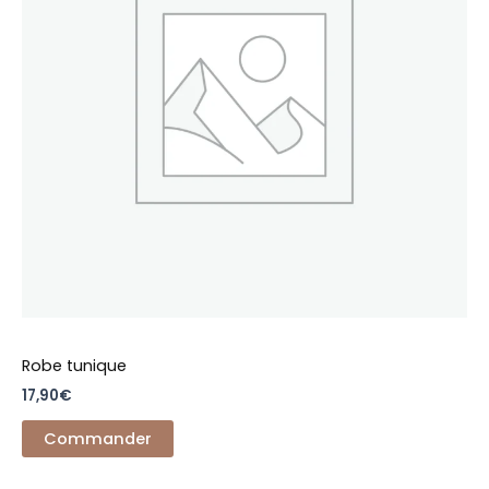
Les
options
peuvent
être
choisies
sur
la
page
du
produit
Robe tunique
17,90
€
Commander