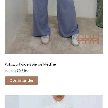
Palazzo fluide Soie de Médine
22,90
€
20,61
€
Commander
Ce
produit