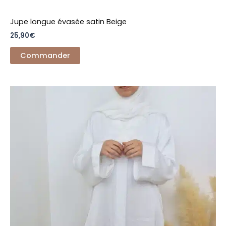
Jupe longue évasée satin Beige
25,90
€
Commander
Ce
produit
a
plusieurs
variations.
Les
options
peuvent
être
choisies
sur
la