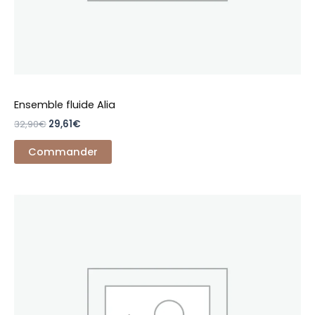
du
produit
Ensemble fluide Alia
32,90
€
29,61
€
Commander
Ce
produit
a
plusieurs
variations.
Les
options