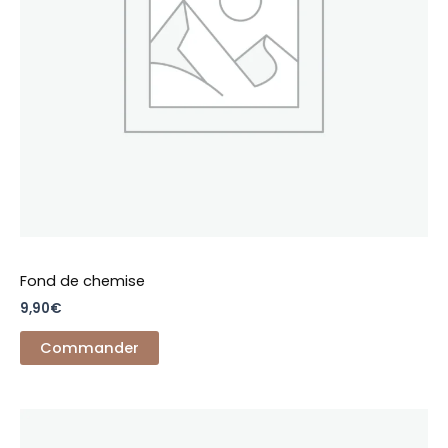
peuvent
être
choisies
sur
la
page
du
produit
Fond de chemise
9,90
€
Commander
Ce
produit