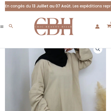
Aller
En congés du
13 Juillet au 07 Août.
Les expéditions rep
au
contenu
Rechercher
quantité
de
Ensemble
tunique
palazzo
lin
Beige