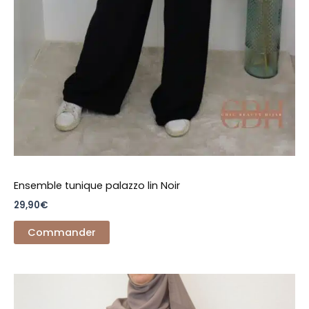
Ensemble tunique palazzo lin Noir
29,90
€
Commander
Ce
produit