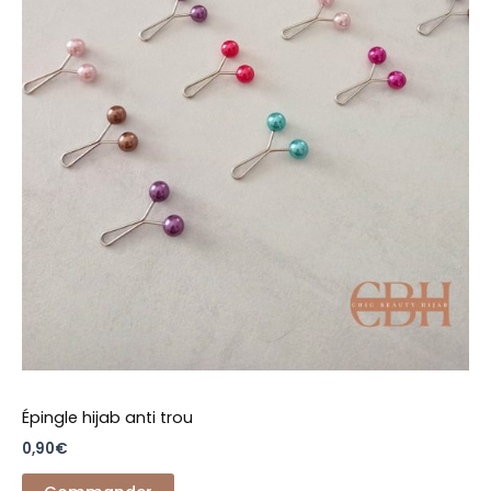
la
page
du
produit
Épingle hijab anti trou
0,90
€