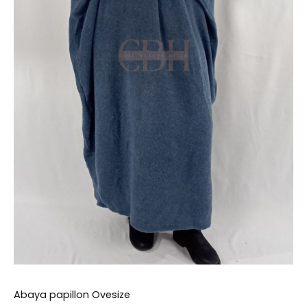
choisies
sur
la
page
du
produit
Abaya papillon Ovesize