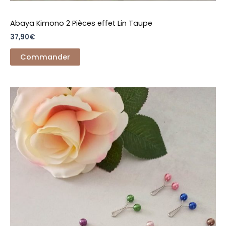
Abaya Kimono 2 Pièces effet Lin Taupe
37,90
€
Commander
Ce
produit
a
plusieurs
variations.
Les
options
peuvent
être
choisies
sur