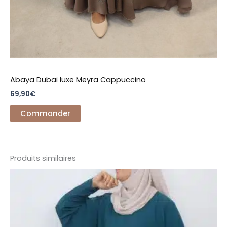
Abaya Dubaï luxe Meyra Cappuccino
69,90
€
Commander
Produits similaires
Ce
produit
a
plusieurs
variations.