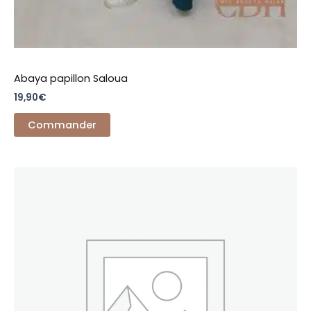
Abaya papillon Saloua
19,90
€
Commander
Ce
produit
a
plusieurs
variations.
Les
options
peuvent
être