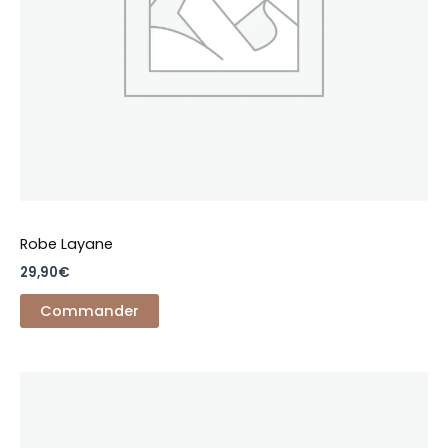
choisies
sur
la
page
du
produit
Robe Layane
29,90
€
Commander
Ce
produit
a