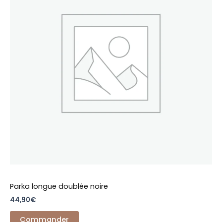
plusieurs
variations.
Les
options
peuvent
être
choisies
sur
la
page
du
produit
Parka longue doublée noire
44,90
€
Commander