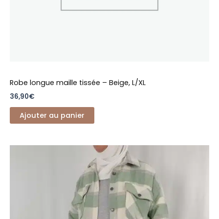
Robe longue maille tissée – Beige, L/XL
36,90
€
Ajouter au panier
Ce
produit
a
plusieurs
variations.
Les