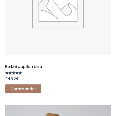
Burkini papillon bleu
Note
44,90
€
5.00
sur 5
Commander
Ce
produit