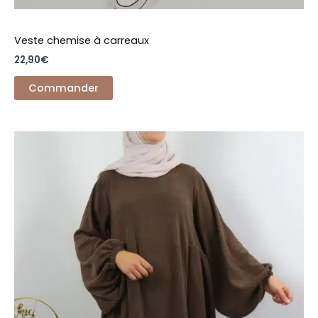
Veste chemise à carreaux
22,90
€
Commander
Ce
produit
a
plusieurs
variations.
Les
options
peuvent
être
choisies
sur