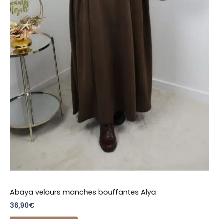
la
page
du
produit
Abaya velours manches bouffantes Alya
36,90
€