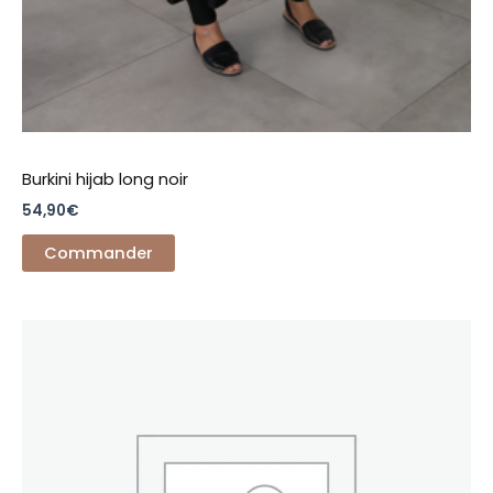
Burkini hijab long noir
54,90
€
Commander
Ce
produit
a
plusieurs
variations.
Les
options