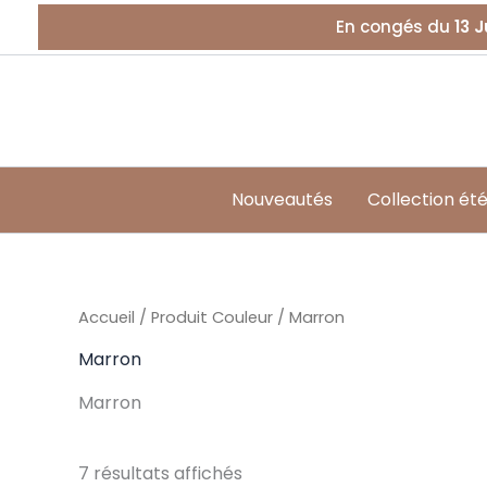
Trié
Aller
du
En congés du
13 J
au
plus
récent
contenu
au
plus
ancien
Nouveautés
Collection ét
Accueil
/ Produit Couleur / Marron
Marron
Marron
7 résultats affichés