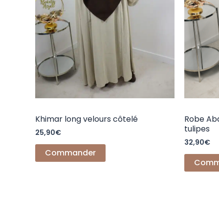
choisies
sur
la
page
du
produit
Khimar long velours côtelé
Robe Ab
tulipes
25,90
€
32,90
€
Commander
Comm