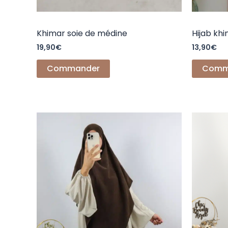
Khimar soie de médine
Hijab khi
19,90
€
13,90
€
Commander
Comm
Ce
produit
a
plusieurs
variations.
Les
options
peuvent
être