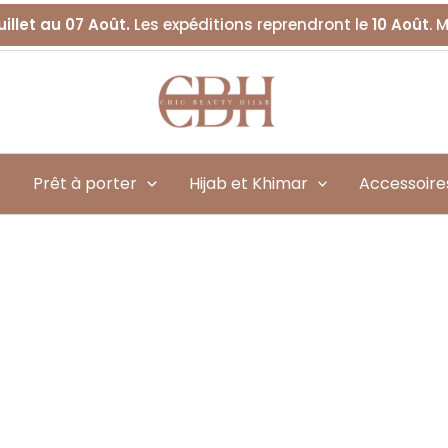
uillet au 07 Août.
Les expéditions reprendront le
10 Août
. 
é
Prêt à porter
Hijab et Khimar
Accessoire