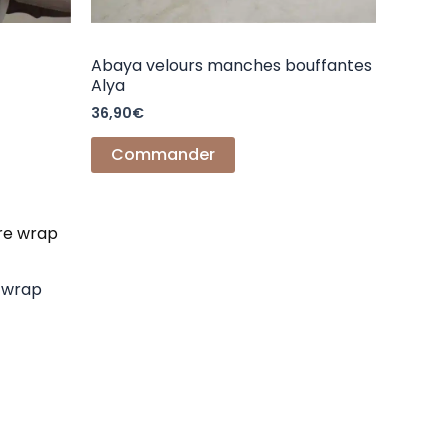
Abaya velours manches bouffantes
Alya
36,90
€
Commander
 wrap
s.