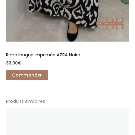
Robe longue imprimée AZRA Noire
33,90
€
Commander
Produits similaires
Ce
produit
a
plusieurs