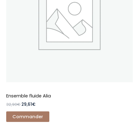
options
peuvent
être
choisies
sur
la
page
du
produit
Ensemble fluide Alia
32,90
€
29,61
€
Commander