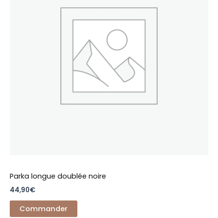
variations.
Les
options
peuvent
être
choisies
sur
la
page
du
produit
Parka longue doublée noire
44,90
€
Commander