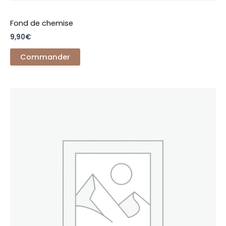
Fond de chemise
9,90
€
Commander
Ce
produit
a
plusieurs
variations.
Les
options
peuvent
être
choisies
sur