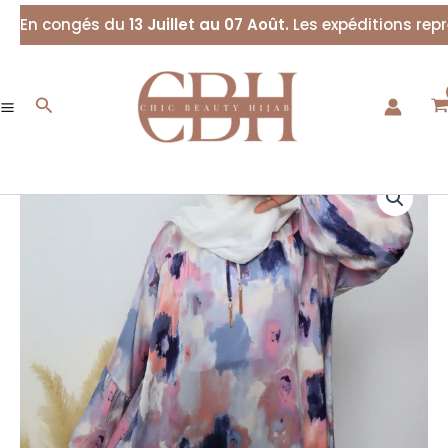
Aller
En congés du
13 Juillet au 07 Août.
Les expéditions rep
au
contenu
Rechercher
quantité
de
Robe
longue
imprimée
fluide
EMNA
violet