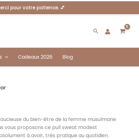
Merci pour votre patience. 💕
Rechercher
s
Cadeaux 2026
Blog
ear
 soucieuse du bien-être de la femme musulmane
ous vous proposons ce pull sweat modest
bsolument à avoir, très pratique au quotidien.