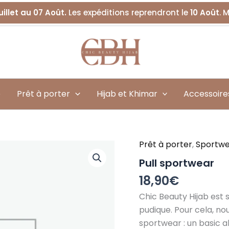
uillet au 07 Août.
Les expéditions reprendront le
10 Août
. 
é
Prêt à porter
Hijab et Khimar
Accessoire
Prêt à porter
,
Sportw
quantité
de
Pull sportwear
Pull
sportwear
18,90
€
Chic Beauty Hijab est
pudique. Pour cela, n
sportwear : un basic a