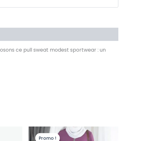
posons ce pull sweat modest sportwear : un
Le
Le
Ce
prix
prix
produit
Promo !
Promo !
initial
actuel