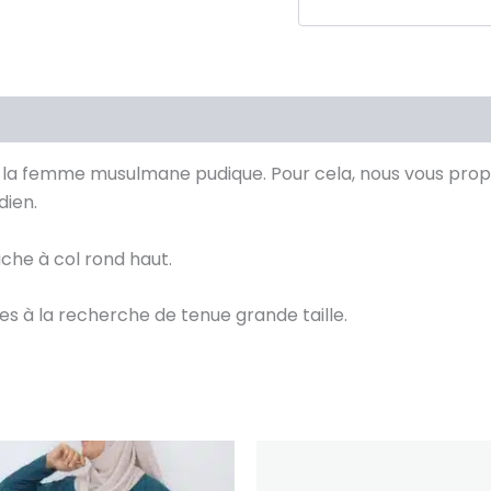
Avis Clients validés
e la femme musulmane pudique. Pour cela, nous vous pro
dien.
che à col rond haut.
à la recherche de tenue grande taille.
Ce
Ce
produit
produit