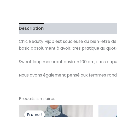
Description
Informations complémentaires
Chic Beauty Hijab est soucieuse du bien-être d
basic absolument à avoir, très pratique au quoti
Sweat long mesurant environ 100 cm, sans capu
Nous avons également pensé aux femmes rondes 
Produits similaires
Le
Le
Ce
prix
prix
produit
Promo !
Promo !
initial
actuel