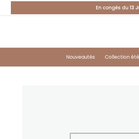
Aller
En congés du
13 J
au
contenu
Nouveautés
Collection ét