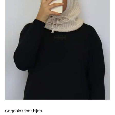
choisies
sur
la
page
du
produit
Cagoule tricot hijab