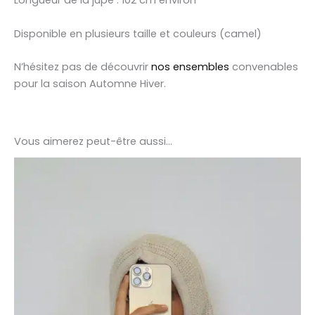
Longueur de la jupe : 102 cm environ
Disponible en plusieurs taille et couleurs (camel)
N’hésitez pas de découvrir
nos ensembles
convenables
pour la saison Automne Hiver.
Vous aimerez peut-être aussi…
Ce
produit
a
plusieurs
variations.
Les
options
peuvent
être