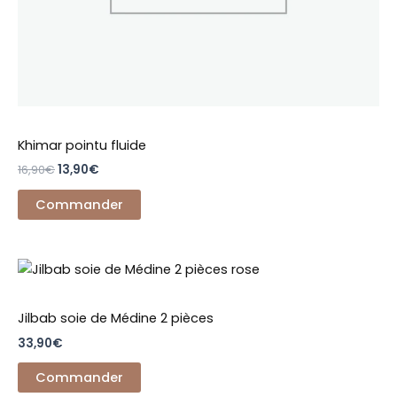
page
du
produit
Khimar pointu fluide
16,90
€
13,90
€
Commander
Ce
produit
a
Jilbab soie de Médine 2 pièces
plusieurs
33,90
€
variations.
Les
Commander
options