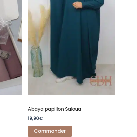
Les
options
peuvent
être
choisies
sur
la
page
du
produit
Abaya papillon Saloua
19,90
€
Commander