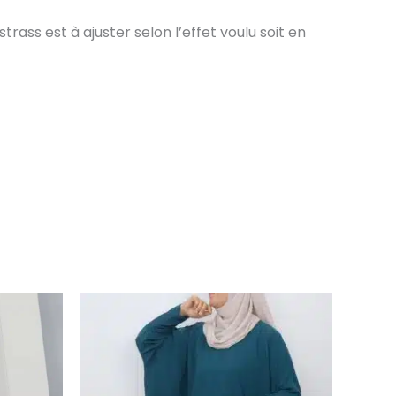
strass est à ajuster selon l’effet voulu soit en
Ce
produit
a
plusieurs
variations.