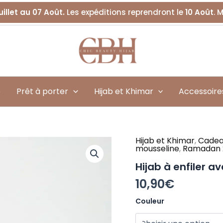
uillet au 07 Août.
Les expéditions reprendront le
10 Août
. 
é
Prêt à porter
Hijab et Khimar
Accessoire
Hijab et Khimar
,
Cadea
quantité
mousseline
,
Ramadan 
de
Hijab
Hijab à enfiler a
à
10,90
€
enfiler
avec
Couleur
strass