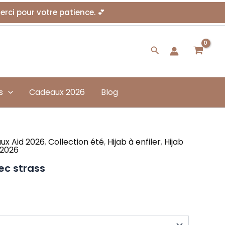
Merci pour votre patience. 💕
Rechercher
s
Cadeaux 2026
Blog
ux Aid 2026
,
Collection été
,
Hijab à enfiler
,
Hijab
2026
vec strass