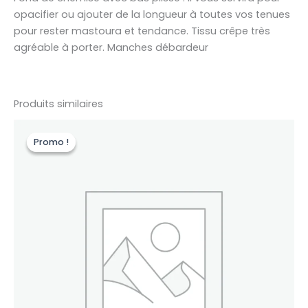
opacifier ou ajouter de la longueur à toutes vos tenues
pour rester mastoura et tendance. Tissu c
rêpe très
agréable à porter. Manches débardeur
Produits similaires
Le
Le
Ce
prix
prix
Promo !
Promo !
produit
initial
actuel
était :
est :
a
32,90€.
29,61€.
plusieurs
variations.
Les
options
peuvent
être
choisies
sur