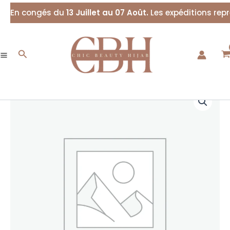
Aller
En congés du
13 Juillet au 07 Août.
Les expéditions rep
au
contenu
Rechercher
quantité
de
Fond
de
chemise