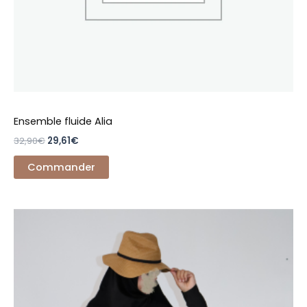
la
page
du
produit
Ensemble fluide Alia
32,90
€
29,61
€
Commander
Ce
produit
a
plusieurs
variations.
Les