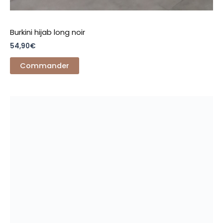
Burkini hijab long noir
54,90
€
Commander
Ce
produit
a
plusieurs
variations.
Les
options
peuvent
être
choisies
sur