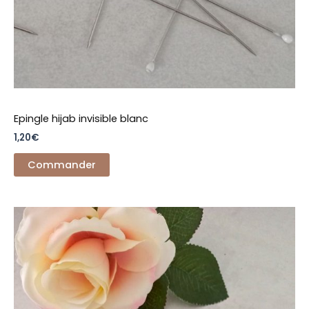
Epingle hijab invisible blanc
1,20
€
Commander
Ce
produit
a
plusieurs
variations.
Les