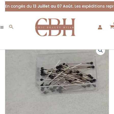
Aller
En congés du
13 Juillet au 07 Août.
Les expéditions rep
au
contenu
Rechercher
quantité
de
Epingle
hijab
invisible
Noir